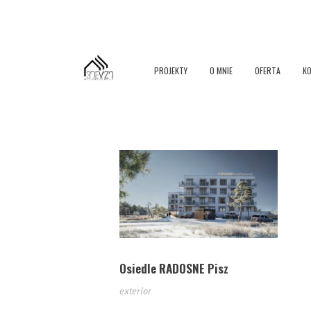
PROJEKTY
O MNIE
OFERTA
K
3devizo wizualizacje
wizualizacje 3d architektury i wnętrz
Osiedle RADOSNE Pisz
exterior